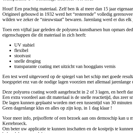
Hout! Een prachtig materiaal. Zelf ben ik al meer dan 15 jaar eigenaar
Origineel gebouwd in 1932 werd het “resterende” volledig gerenovee
wilden we zeker de “nieuwstaat” bewaren. Jarenlang werd er dus elk j
Toen een vijftal jaar geleden de polyurea kunstharsen hun opmars dede
eigenschappen die dit materiaal in zich heeft:
UV stabiel
flexibel
stootvast
snelle droging
transparante coating met uitzicht van hoogglans vernis
Een test werd uitgevoerd op de spiegel van het schip met goede resulta
boegspriet enz van de nodige lagen voorzien met allemaal jarenlange u
Deze polyurea coating wordt aangebracht in 2 of 3 lagen, en heeft da
Een extra voordeel aan dit materiaal is de snelle reactietijd, dus zeer s
De lagen kunnen geplaatst worden met een tussentijd van 30 minuten t
Geen dagenlange klus en alles op zijn kop, in 1 dag klaar !
Voor meer
info
,
prijsofferte
of een
bezoek aan ons demoschip
kan u ma
Kerrebroeck.
Om beter uw applicatie te kunnen inschatten en de kostprijs te kunnen 