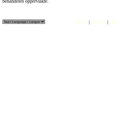
behandelen oppervlakte.
Home
|
Sitemap
|
Info