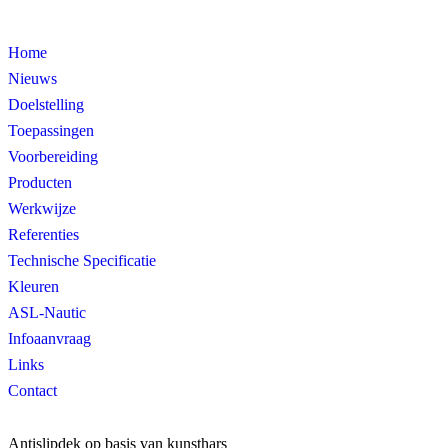
Home
Nieuws
Doelstelling
Toepassingen
Voorbereiding
Producten
Werkwijze
Referenties
Technische Specificatie
Kleuren
ASL-Nautic
Infoaanvraag
Links
Contact
Antislipdek op basis van kunsthars