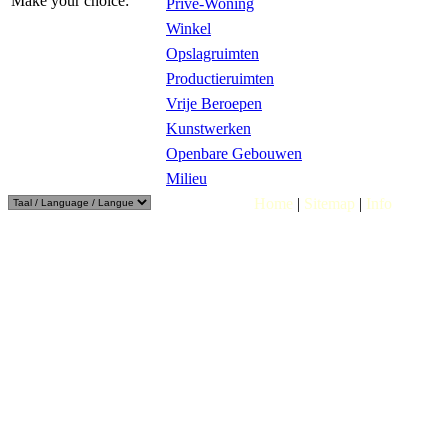
Make your choice:
Privé-Woning
Winkel
Opslagruimten
Productieruimten
Vrije Beroepen
Kunstwerken
Openbare Gebouwen
Milieu
Home
|
Sitemap
|
Info